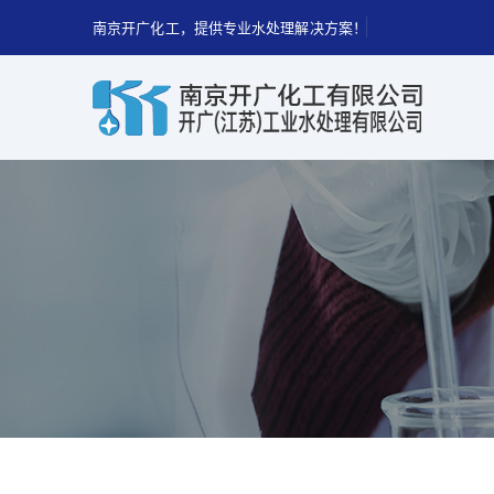
南京开广化工，提供专业水处理解决方案！
南
京
开
广
化
工，
提
供