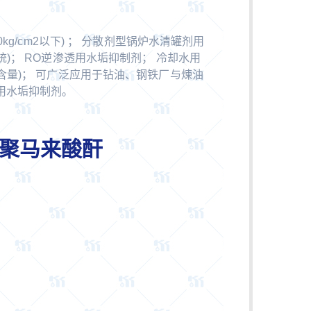
kg/cm2以下) ； 分散剂型锅炉水清罐剂用
)； RO逆渗透用水垢抑制剂； 冷却水用
含量)； 可广泛应用于钻油、钢铁厂与煉油
用水垢抑制剂。
 水解聚马来酸酐