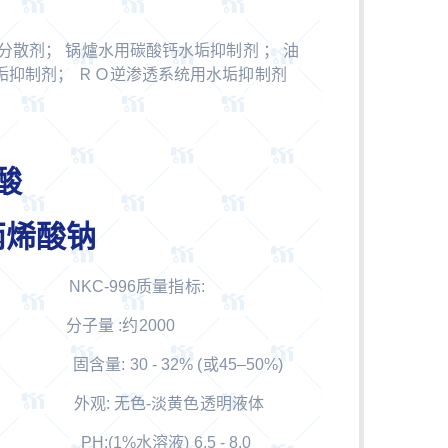
分散剂； 锅爐水用碳酸钙水垢抑制剂 ； 油
垢抑制剂； ＲＯ逆渗透系统用水垢抑制剂
烯酸
 聚丙烯酸钠
KC-996质量指标:
量 :约2000
固含量: 30 - 32% (或45–50%)
外观: 无色-淡黄色透明液体
0） PH:(1%水溶液) 6.5 - 8.0